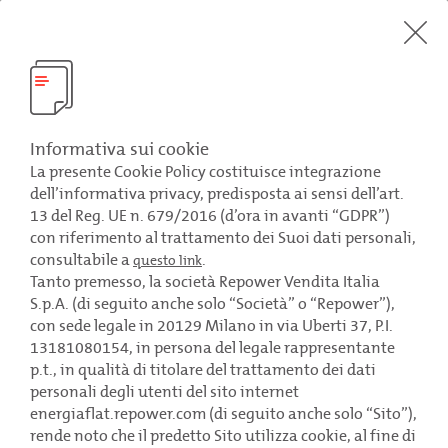
Come funziona
SCOPRI DI PIÙ
Informativa sui cookie
La presente Cookie Policy costituisce integrazione
dell’informativa privacy, predisposta ai sensi dell’art.
13 del Reg. UE n. 679/2016 (d’ora in avanti “GDPR”)
con riferimento al trattamento dei Suoi dati personali,
L’energia semplice
per la tua attività
consultabile a
.
questo link
Tanto premesso, la società Repower Vendita Italia
Energia elettrica e gas a tariffa flat,
S.p.A. (di seguito anche solo “Società” o “Repower”),
tutto compreso. Tutto.
con sede legale in 20129 Milano in via Uberti 37, P.I.
13181080154, in persona del legale rappresentante
SCEGLI LA TUA TARIFFA
p.t., in qualità di titolare del trattamento dei dati
personali degli utenti del sito internet
energiaflat.repower.com (di seguito anche solo “Sito”),
rende noto che il predetto Sito utilizza cookie, al fine di