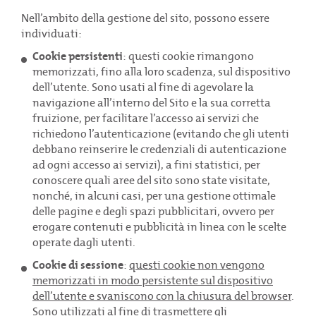
Nell’ambito della gestione del sito, possono essere
individuati:
Cookie persistenti
: questi cookie rimangono
memorizzati, fino alla loro scadenza, sul dispositivo
dell’utente. Sono usati al fine di agevolare la
Scopri l’offerta giusta per te
navigazione all’interno del Sito e la sua corretta
fruizione, per facilitare l’accesso ai servizi che
Ti aiutiamo a scegliere la soluzione
richiedono l’autenticazione (evitando che gli utenti
più adatta alla tua attività.
debbano reinserire le credenziali di autenticazione
ad ogni accesso ai servizi), a fini statistici, per
conoscere quali aree del sito sono state visitate,
1
2
3
nonché, in alcuni casi, per una gestione ottimale
delle pagine e degli spazi pubblicitari, ovvero per
erogare contenuti e pubblicità in linea con le scelte
Patti chiari
nessun conguaglio
operate dagli utenti.
Nessun conguaglio anche se consumi un po’ di più.
E se
Cookie di sessione
:
questi cookie non vengono
consumi meno il conguaglio è a tuo favore!
memorizzati in modo persistente sul dispositivo
dell’utente e svaniscono con la chiusura del browser
.
Usa la bilancia qui accanto e scropri come funziona.
Sono utilizzati al fine di trasmettere gli