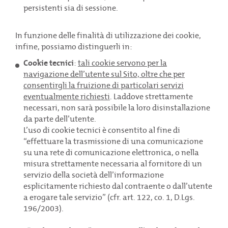
persistenti sia di sessione.
In funzione delle finalità di utilizzazione dei cookie,
La nuova fornitura che ti semplifica la vita:
infine, possiamo distinguerli in:
100% online
Cookie tecnici
:
tali cookie servono per la
È una nuova soluzione per energia elettrica e gas, pensata
navigazione dell’utente sul Sito, oltre che per
appositamente per la tua attività. Una tariffa flat senza costi
consentirgli la fruizione di particolari servizi
extra, per offrirti il massimo della semplicità e della
eventualmente richiesti
. Laddove strettamente
trasparenza.
Semplice da scegliere, semplice da gestire.
necessari, non sarà possibile la loro disinstallazione
da parte dell’utente.
SCOPRI COME FUNZIONA
L’uso di cookie tecnici è consentito al fine di
“
effettuare la trasmissione di una comunicazione
su una rete di comunicazione elettronica, o nella
misura strettamente necessaria al fornitore di un
servizio della società dell’informazione
esplicitamente richiesto dal contraente o dall’utente
a erogare tale servizio
” (cfr. art. 122, co. 1, D.Lgs.
La difficoltà di gestire l’energia
196/2003).
Le tariffe tradizionali rendono difficile la gestione