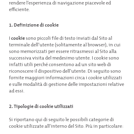
rendere l’esperienza di navigazione piacevole ed
efficiente.
1. Definizione di cookie
I
cookie
sono piccoli file di testo inviati dal Sito al
terminale dell’utente (solitamente al browser), in cui
sono memorizzati per essere ritrasmessi al Sito alla
successiva visita del medesimo utente. I cookie sono
infatti utili perché consentono ad un sito web di
riconoscere il dispositivo dell’utente. Di seguito sono
fornite maggiori informazioni circa i cookie utilizzati
e sulle modalità di gestione delle impostazioni relative
ad essi.
2. Tipologie di cookie utilizzati
Attivare una fornitura energetica
Si riportano qui di seguito le possibili categorie di
non è mai stato così semplice e veloce
cookie utilizzate all’interno del Sito. Più in particolare: