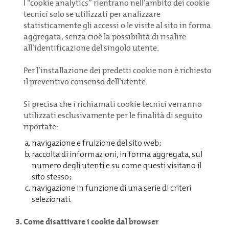
I “cookie analytics” rientrano nell’ambito dei cookie
dell’energia: i consumi variano durante l’anno e con loro i
tecnici solo se utilizzati per analizzare
costi, ma non sempre è possibile prevedere i picchi di
statisticamente gli accessi o le visite al sito in forma
consumo.
aggregata, senza cioè la possibilità di risalire
all’identificazione del singolo utente.
Per l’installazione dei predetti cookie non è richiesto
il preventivo consenso dell’utente.
Si precisa che i richiamati cookie tecnici verranno
utilizzati esclusivamente per le finalità di seguito
riportate:
navigazione e fruizione del sito web;
raccolta di informazioni, in forma aggregata, sul
numero degli utenti e su come questi visitano il
sito stesso;
navigazione in funzione di una serie di criteri
selezionati.
3. Come disattivare i cookie dal browser